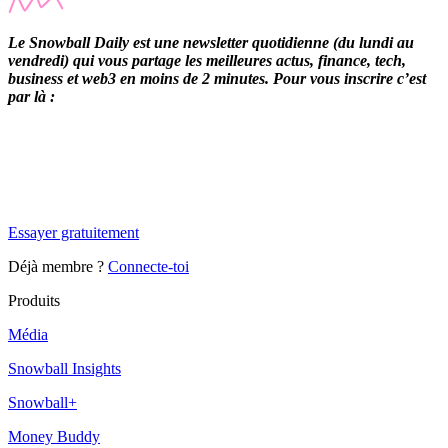
Le Snowball Daily est une newsletter quotidienne (du lundi au
vendredi) qui vous partage les meilleures actus, finance, tech,
business et web3 en moins de 2 minutes. Pour vous inscrire c’est
par là :
✨
Tu es à un flocon de débloquer cet article
Snowball Insights gratuit pendant 14 jours.
Essayer gratuitement
Déjà membre ?
Connecte-toi
Produits
Média
Snowball Insights
Snowball+
Money Buddy