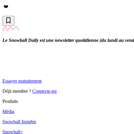
❤️
Le Snowball Daily est une newsletter quotidienne (du lundi au vendre
✨
Tu es à un flocon de débloquer cet article
Snowball Insights gratuit pendant 14 jours.
Essayer gratuitement
Déjà membre ?
Connecte-toi
Produits
Média
Snowball Insights
Snowball+