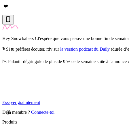
❤️
Hey Snowballers ! J'espère que vous passez une bonne fin de semaine
🎙️ Si tu préfères écouter, rdv sur
la version podcast du Daily
(durée d’e
📉
Palantir dégringole de plus de 9 %
cette semaine suite à l'annonce 
✨
Tu es à un flocon de débloquer cet article
Snowball Insights gratuit pendant 14 jours.
Essayer gratuitement
Déjà membre ?
Connecte-toi
Produits