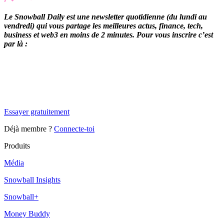
Le Snowball Daily est une newsletter quotidienne (du lundi au
vendredi) qui vous partage les meilleures actus, finance, tech,
business et web3 en moins de 2 minutes. Pour vous inscrire c’est
par là :
✨
Tu es à un flocon de débloquer cet article
Snowball Insights gratuit pendant 14 jours.
Essayer gratuitement
Déjà membre ?
Connecte-toi
Produits
Média
Snowball Insights
Snowball+
Money Buddy