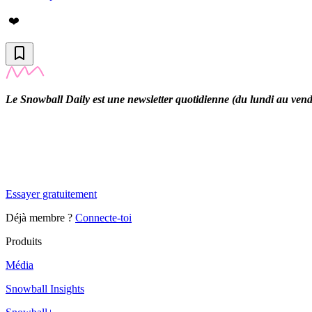
❤️
Le Snowball Daily est une newsletter quotidienne (du lundi au vendre
✨
Tu es à un flocon de débloquer cet article
Snowball Insights gratuit pendant 14 jours.
Essayer gratuitement
Déjà membre ?
Connecte-toi
Produits
Média
Snowball Insights