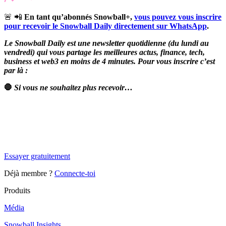
🚨 📲
En tant qu’abonnés Snowball+,
vous pouvez vous inscrire
pour recevoir le Snowball Daily directement sur WhatsApp
.
Le Snowball Daily est une newsletter quotidienne (du lundi au
vendredi) qui vous partage les meilleures actus, finance, tech,
business et web3 en moins de 4 minutes. Pour vous inscrire c’est
par là :
🛑
Si vous ne souhaitez plus recevoir…
✨
Tu es à un flocon de débloquer cet article
Snowball Insights gratuit pendant 14 jours.
Essayer gratuitement
Déjà membre ?
Connecte-toi
Produits
Média
Snowball Insights