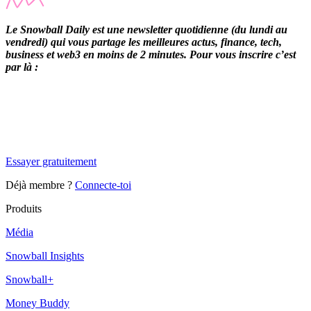
Le Snowball Daily est une newsletter quotidienne (du lundi au
vendredi) qui vous partage les meilleures actus, finance, tech,
business et web3 en moins de 2 minutes. Pour vous inscrire c’est
par là :
✨
Tu es à un flocon de débloquer cet article
Snowball Insights gratuit pendant 14 jours.
Essayer gratuitement
Déjà membre ?
Connecte-toi
Produits
Média
Snowball Insights
Snowball+
Money Buddy