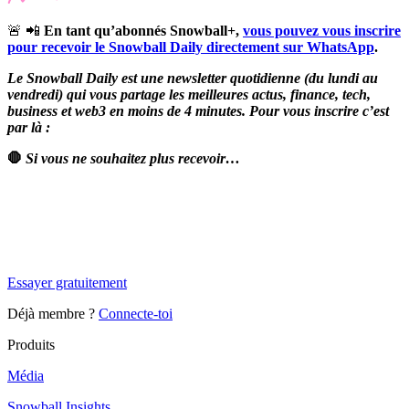
🚨 📲
En tant qu’abonnés Snowball+,
vous pouvez vous inscrire
pour recevoir le Snowball Daily directement sur WhatsApp
.
Le Snowball Daily est une newsletter quotidienne (du lundi au
vendredi) qui vous partage les meilleures actus, finance, tech,
business et web3 en moins de 4 minutes. Pour vous inscrire c’est
par là :
🛑
Si vous ne souhaitez plus recevoir…
✨
Tu es à un flocon de débloquer cet article
Snowball Insights gratuit pendant 14 jours.
Essayer gratuitement
Déjà membre ?
Connecte-toi
Produits
Média
Snowball Insights