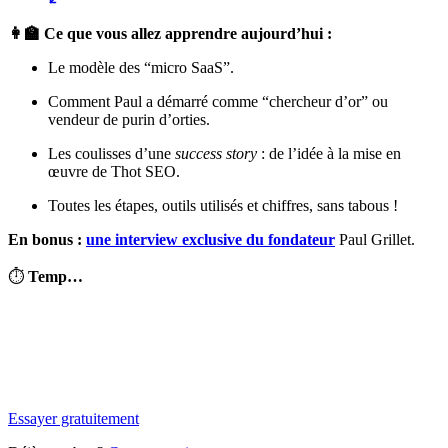
👩‍🏫 Ce que vous allez apprendre aujourd’hui :
Le modèle des “micro SaaS”.
Comment Paul a démarré comme “chercheur d’or” ou
vendeur de purin d’orties.
Les coulisses d’une
success story
: de l’idée à la mise en
œuvre de Thot SEO.
Toutes les étapes, outils utilisés et chiffres, sans tabous !
En bonus :
une interview exclusive du fondateur
Paul Grillet.
⏱
Temp…
✨
Tu es à un flocon de débloquer cet article
Snowball+ gratuit pendant 14 jours.
Essayer gratuitement