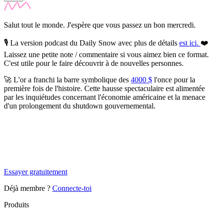
Salut tout le monde. J'espère que vous passez un bon mercredi.
🎙️
La version podcast du Daily Snow avec plus de détails
est ici.
❤️
Laissez une petite note / commentaire si vous aimez bien ce format.
C'est utile pour le faire découvrir à de nouvelles personnes.
🚀
L'or a franchi la barre symbolique des
4000 $
l'once pour la
première fois de l'histoire.
Cette hausse spectaculaire est alimentée
par les inquiétudes concernant l'économie américaine et la menace
d'un prolongement du shutdown gouvernemental.
✨
Tu es à un flocon de débloquer cet article
Snowball Insights gratuit pendant 14 jours.
Essayer gratuitement
Déjà membre ?
Connecte-toi
Produits