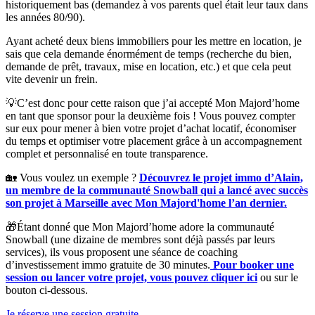
historiquement bas (demandez à vos parents quel était leur taux dans
les années 80/90).
Ayant acheté deux biens immobiliers pour les mettre en location, je
sais que cela demande énormément de temps (recherche du bien,
demande de prêt, travaux, mise en location, etc.) et que cela peut
vite devenir un frein.
💡C’est donc pour cette raison que j’ai accepté Mon Majord’home
en tant que sponsor pour la deuxième fois ! Vous pouvez compter
sur eux pour mener à bien votre projet d’achat locatif, économiser
du temps et optimiser votre placement grâce à un accompagnement
complet et personnalisé en toute transparence.
🏡 Vous voulez un exemple ?
Découvrez le projet immo d’Alain,
un membre de la communauté Snowball qui a lancé avec succès
son projet à Marseille avec Mon Majord'home l’an dernier.
🎁Étant donné que Mon Majord’home adore la communauté
Snowball (une dizaine de membres sont déjà passés par leurs
services), ils vous proposent une séance de coaching
d’investissement immo gratuite de 30 minutes.
Pour booker une
session ou lancer votre projet, vous pouvez cliquer ici
ou sur le
bouton ci-dessous.
Je réserve une session gratuite