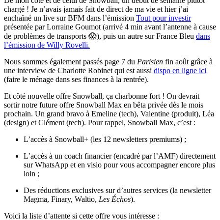
De mon côté et de celui de Snowball, un début de semaine plutôt
chargé ! Je n’avais jamais fait de direct de ma vie et hier j’ai
enchaîné un live sur BFM dans l’émission
Tout pour investir
présentée par Lorraine Goumot (arrivé 4 min avant l’antenne à cause
de problèmes de transports 😱), puis un autre sur France Bleu
dans
l’émission de Willy Rovelli.
Nous sommes également passés page 7 du
Parisien
fin août grâce à
une interview de Charlotte Robinet qui est aussi
dispo en ligne ici
(faire le ménage dans ses finances à la rentrée).
Et côté nouvelle offre Snowball, ça charbonne fort ! On devrait
sortir notre future offre Snowball Max en bêta privée dès le mois
prochain. Un grand bravo à Emeline (tech), Valentine (produit), Léa
(design) et Clément (tech). Pour rappel, Snowball Max, c’est :
L’accès à Snowball+ (les 12 newsletters premiums) ;
L’accès à un coach financier (encadré par l’AMF) directement
sur WhatsApp et en visio pour vous accompagner encore plus
loin ;
Des réductions exclusives sur d’autres services (la newsletter
Magma, Finary, Waltio,
Les Échos
).
Voici la liste d’attente si cette offre vous intéresse :