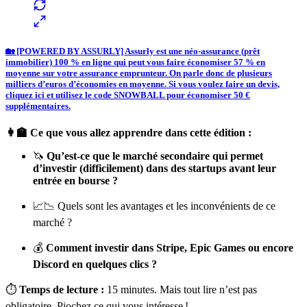
🏡 [POWERED BY ASSURLY] Assurly est une néo-assurance (prêt
immobilier) 100 % en ligne qui peut vous faire économiser 57 % en
moyenne sur votre assurance emprunteur. On parle donc de plusieurs
milliers d’euros d’économies en moyenne. Si vous voulez faire un devis,
cliquez ici et utilisez le code SNOWBALL pour économiser 50 €
supplémentaires.
👩‍🏫 Ce que vous allez apprendre dans cette édition :
🦄
Qu’est-ce que le marché secondaire qui permet
d’investir (difficilement) dans des startups avant leur
entrée en bourse ?
📈📉 Quels sont les avantages et les inconvénients de ce
marché ?
💰
Comment investir dans Stripe, Epic Games ou encore
Discord en quelques clics ?
⏱
Temps de lecture :
15 minutes. Mais tout lire n’est pas
obligatoire. Piochez ce qui vous intéresse !