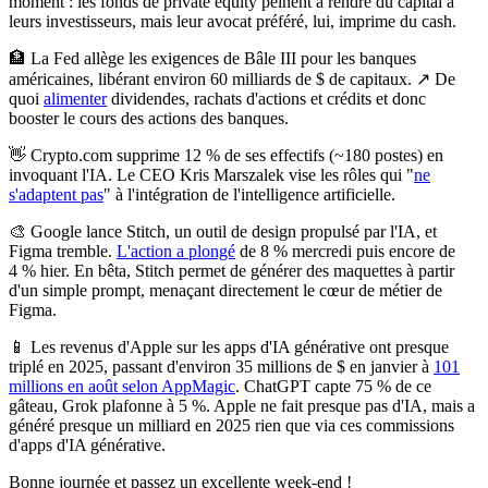
moment : les fonds de private equity peinent à rendre du capital à
leurs investisseurs, mais leur avocat préféré, lui, imprime du cash.
🏦
La Fed allège les exigences de Bâle III pour les banques
américaines, libérant environ 60 milliards de $ de capitaux.
↗️ De
quoi
alimenter
dividendes, rachats d'actions et crédits et donc
booster le cours des actions des banques.
👋
Crypto.com supprime 12 % de ses effectifs (~180 postes) en
invoquant l'IA.
Le CEO Kris Marszalek vise les rôles qui "
ne
s'adaptent pas
" à l'intégration de l'intelligence artificielle.
🎨
Google lance Stitch, un outil de design propulsé par l'IA, et
Figma tremble.
L'action a plongé
de 8 % mercredi puis encore de
4 % hier. En bêta, Stitch permet de générer des maquettes à partir
d'un simple prompt, menaçant directement le cœur de métier de
Figma.
📱
Les revenus d'Apple sur les apps d'IA générative ont presque
triplé en 2025
, passant d'environ 35 millions de $ en janvier à
101
millions en août selon AppMagic
. ChatGPT capte 75 % de ce
gâteau, Grok plafonne à 5 %. Apple ne fait presque pas d'IA, mais a
généré presque un milliard en 2025 rien que via ces commissions
d'apps d'IA générative.
Bonne journée et passez un excellente week-end !