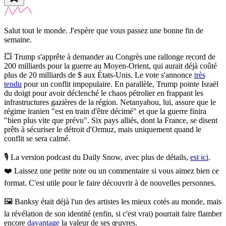
Salut tout le monde. J'espère que vous passez une bonne fin de
semaine.
💥
Trump s'apprête à demander au Congrès une rallonge record de
200 milliards pour la guerre au Moyen-Orient, qui aurait déjà coûté
plus de 20 milliards de $ aux États-Unis.
Le vote s'annonce
très
tendu
pour un conflit impopulaire. En parallèle, Trump pointe Israël
du doigt pour avoir déclenché le chaos pétrolier en frappant les
infrastructures gazières de la région. Netanyahou, lui, assure que le
régime iranien "est en train d'être décimé" et que la guerre finira
"bien plus vite que prévu". Six pays alliés, dont la France, se disent
prêts à sécuriser le détroit d'Ormuz, mais uniquement quand le
conflit se sera calmé.
🎙️ La version podcast du Daily Snow, avec plus de détails,
est ici
.
❤️
Laissez une petite note ou un commentaire si vous aimez bien ce
format. C'est utile pour le faire découvrir à de nouvelles personnes.
🖼️
Banksy était déjà l'un des artistes les mieux cotés au monde, mais
la révélation de son identité (enfin, si c'est vrai) pourrait faire flamber
encore
davantage
la valeur de ses œuvres.