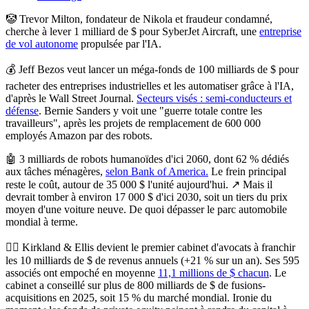
🤡
Trevor Milton, fondateur de Nikola et fraudeur condamné,
cherche à lever 1 milliard de $ pour SyberJet Aircraft
, une
entreprise
de vol autonome
propulsée par l'IA.
💰
Jeff Bezos veut lancer un méga-fonds de 100 milliards de $ pour
racheter des entreprises industrielles et les automatiser grâce à l'IA
,
d'après le Wall Street Journal.
Secteurs visés : semi-conducteurs et
défense
. Bernie Sanders y voit une "guerre totale contre les
travailleurs", après les projets de remplacement de 600 000
employés Amazon par des robots.
🤖
3 milliards de robots humanoïdes d'ici 2060, dont 62 % dédiés
aux tâches ménagères
,
selon Bank of America.
Le frein principal
reste le coût, autour de 35 000 $ l'unité aujourd'hui. ↗️ Mais il
devrait tomber à environ 17 000 $ d'ici 2030, soit un tiers du prix
moyen d'une voiture neuve. De quoi dépasser le parc automobile
mondial à terme.
👩‍⚖️
Kirkland & Ellis devient le premier cabinet d'avocats à franchir
les 10 milliards de $ de revenus annuels
(+21 % sur un an). Ses 595
associés ont empoché en moyenne
11,1 millions de $ chacun
. Le
cabinet a conseillé sur plus de 800 milliards de $ de fusions-
acquisitions en 2025, soit 15 % du marché mondial. Ironie du