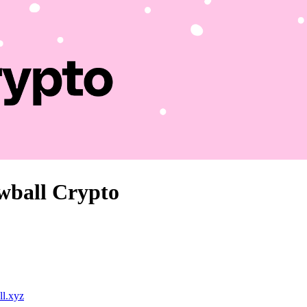
owball Crypto
l.xyz