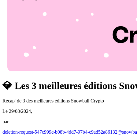
💎 Les 3 meilleures éditions Sn
Récap' de 3 des meilleures éditions Snowball Crypto
Le 29/08/2024
,
par
deletion-request-547c999c-b08b-4dd7-97b4-c9ad52a86132@snowbal