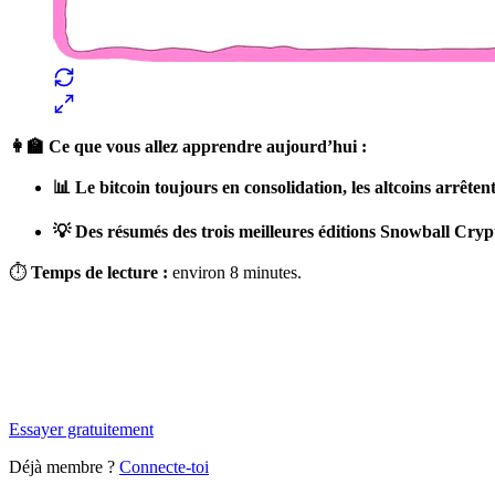
👩‍🏫 Ce que vous allez apprendre aujourd’hui :
📊 Le bitcoin toujours en consolidation, les altcoins arrête
💡 Des résumés des trois meilleures éditions Snowball Crypt
⏱
Temps de lecture :
environ 8 minutes.
✨
Tu es à un flocon de débloquer cet article
Snowball+ gratuit pendant 14 jours.
Essayer gratuitement
Déjà membre ?
Connecte-toi