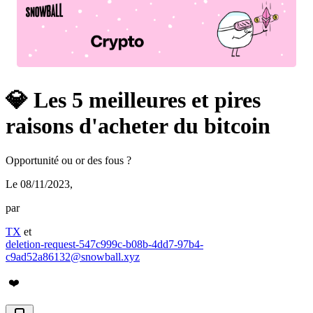
💎 Les 5 meilleures et pires
raisons d'acheter du bitcoin
Opportunité ou or des fous ?
Le 08/11/2023
,
par
TX
et
deletion-request-547c999c-b08b-4dd7-97b4-
c9ad52a86132@snowball.xyz
❤️