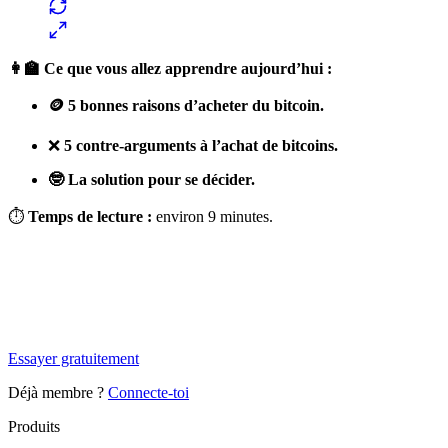
👩‍🏫 Ce que vous allez apprendre aujourd’hui :
🪙 5 bonnes raisons d’acheter du bitcoin.
❌
5 contre-arguments à l’achat de bitcoins.
🤓 La solution pour se décider.
⏱
Temps de lecture :
environ 9 minutes.
✨
Tu es à un flocon de débloquer cet article
Snowball+ gratuit pendant 14 jours.
Essayer gratuitement
Déjà membre ?
Connecte-toi
Produits