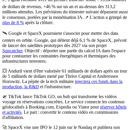
de dollars de revenus, +46 % sur un an et au-dessus des 313,2
millions attendus.
Les prévisions du trimestre suivant dépassent aussi
le consensus, portées par la monétisation IA. ↗️ L'action a grimpé de
plus de 8 %
après la clôture.
🛰️
Google et SpaceX pourraient s'associer pour mettre des data
centers en orbite.
Google, qui détient déjà 6,1 % de SpaceX, prévoit
de lancer des satellites prototypes dès 2027 via son projet
Suncatcher
. Objectif : déporter une partie du calcul IA dans l'espace
pour contourner les contraintes énergétiques et thermiques des
infrastructures terrestres.
💥
Anduril vient d'être valorisée 61 milliards de dollars après un tour
de 5 milliards de dollars mené par Thrive Capital et Andreessen
Horowitz.
La pépite de la tech militaire
injectera ces fonds dans la
production, la R&D
et l'infrastructure.
🛫
TikTok lance TikTok GO, un hub qui transforme les vidéos
voyage en réservations concrètes.
Le service connecte les contenus
géolocalisés à Booking.com, Expedia ou Viator pour
réserver hôtels
et activités
. Le pari : convertir le contenu vidéo en commissions
d'affiliation.
🚀
SpaceX vise une IPO le 12 juin sur le Nasdaq et publiera son