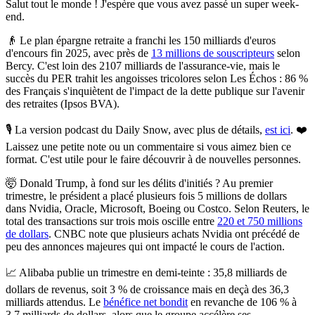
Salut tout le monde ! J'espère que vous avez passé un super week-
end.
👴
Le plan épargne retraite a franchi les 150 milliards d'euros
d'encours fin 2025
, avec près de
13 millions de souscripteurs
selon
Bercy. C'est loin des 2107 milliards de l'assurance-vie, mais le
succès du PER trahit les angoisses tricolores selon Les Échos : 86 %
des Français s'inquiètent de l'impact de la dette publique sur l'avenir
des retraites (Ipsos BVA).
🎙️
La version podcast du Daily Snow, avec plus de détails,
est ici
.
❤️
Laissez une petite note ou un commentaire si vous aimez bien ce
format. C'est utile pour le faire découvrir à de nouvelles personnes.
🤯
Donald Trump, à fond sur les délits d'initiés ?
Au premier
trimestre, le président a placé plusieurs fois 5 millions de dollars
dans Nvidia, Oracle, Microsoft, Boeing ou Costco. Selon Reuters, le
total des transactions sur trois mois oscille entre
220 et 750 millions
de dollars
. CNBC note que plusieurs achats Nvidia ont précédé de
peu des annonces majeures qui ont impacté le cours de l'action.
📈
Alibaba publie un trimestre en demi-teinte : 35,8 milliards de
dollars de revenus, soit 3 % de croissance mais en deçà des 36,3
milliards attendus.
Le
bénéfice net bondit
en revanche de 106 % à
3,7 milliards de dollars, alors que le groupe accélère ses