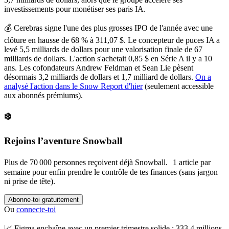
investissements pour monétiser ses paris IA.
💰
Cerebras signe l'une des plus grosses IPO de l'année avec une
clôture en hausse de 68 % à 311,07 $.
Le concepteur de puces IA a
levé 5,5 milliards de dollars pour une valorisation finale de 67
milliards de dollars. L'action s'achetait 0,85 $ en Série A il y a 10
ans. Les cofondateurs Andrew Feldman et Sean Lie pèsent
désormais 3,2 milliards de dollars et 1,7 milliard de dollars.
On a
analysé l'action dans le Snow Report d'hier
(seulement accessible
aux abonnés prémiums).
❄️
Rejoins l’aventure Snowball
Plus de 70 000 personnes reçoivent déjà Snowball. 1 article par
semaine pour enfin prendre le contrôle de tes finances (sans jargon
ni prise de tête).
Abonne-toi gratuitement
Ou
connecte-toi
📈
Figma enchaîne avec un premier trimestre solide : 333,4 millions