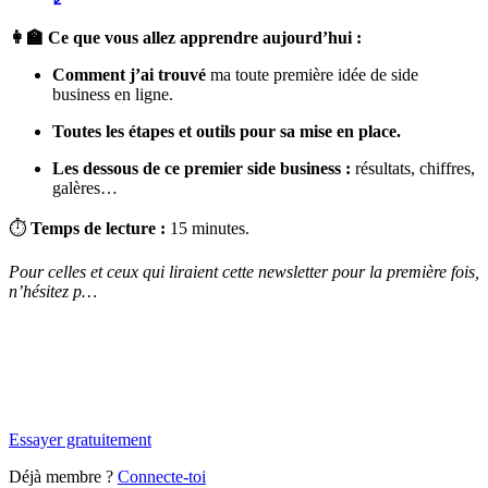
👩‍🏫 Ce que vous allez apprendre aujourd’hui :
Comment j’ai trouvé
ma toute première idée de side
business en ligne.
Toutes les étapes et outils pour sa mise en place.
Les dessous de ce premier side business :
résultats, chiffres,
galères…
⏱
Temps de lecture :
15 minutes.
Pour celles et ceux qui liraient cette newsletter pour la première fois,
n’hésitez p…
✨
Tu es à un flocon de débloquer cet article
Snowball+ gratuit pendant 14 jours.
Essayer gratuitement
Déjà membre ?
Connecte-toi