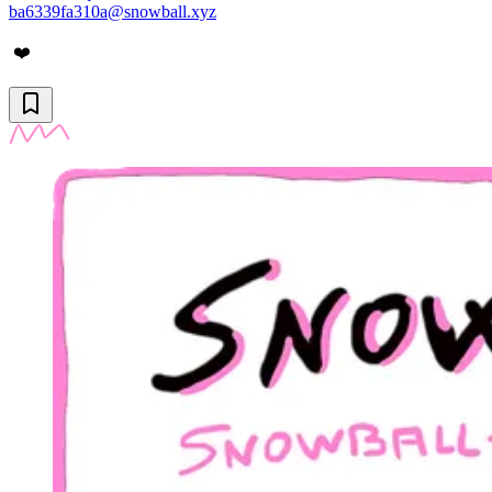
ba6339fa310a@snowball.xyz
❤️