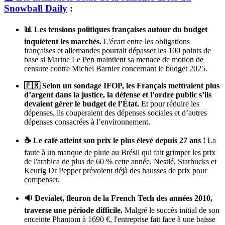
Snowball Daily
:
📊 Les tensions politiques françaises autour du budget
inquiètent les marchés.
L'écart entre les obligations
françaises et allemandes pourrait dépasser les 100 points de
base si Marine Le Pen maintient sa menace de motion de
censure contre Michel Barnier concernant le budget 2025.
🇫🇷 Selon un sondage IFOP, les Français mettraient plus
d’argent dans la justice, la défense et l’ordre public s’ils
devaient gérer le budget de l’État.
Et pour réduire les
dépenses, ils couperaient des dépenses sociales et d’autres
dépenses consacrées à l’environnement.
☕️ Le café atteint son prix le plus élevé depuis 27 ans !
La
faute à un manque de pluie au Brésil qui fait grimper les prix
de l'arabica de plus de 60 % cette année. Nestlé, Starbucks et
Keurig Dr Pepper prévoient déjà des hausses de prix pour
compenser.
🔉 Devialet, fleuron de la French Tech des années 2010,
traverse une période difficile.
Malgré le succès initial de son
enceinte Phantom à 1690 €, l'entreprise fait face à une baisse