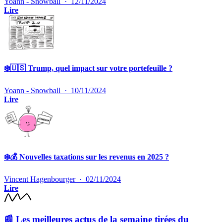
Yoann - Snowball
·
12/11/2024
Lire
❄️🇺🇸 Trump, quel impact sur votre portefeuille ?
Yoann - Snowball
·
10/11/2024
Lire
❄️💰 Nouvelles taxations sur les revenus en 2025 ?
Vincent Hagenbourger
·
02/11/2024
Lire
📰
Les meilleures actus de la semaine tirées du