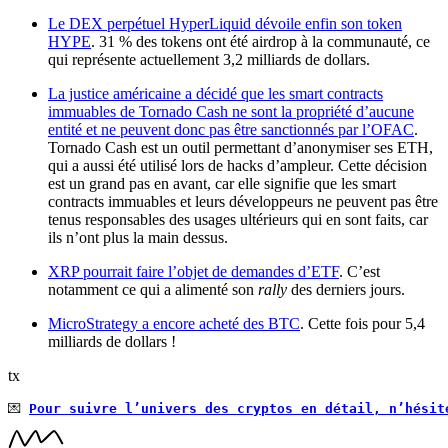
Le DEX perpétuel HyperLiquid dévoile enfin son token
HYPE
. 31 % des tokens ont été airdrop à la communauté, ce
qui représente actuellement 3,2 milliards de dollars.
La justice américaine a décidé que les smart contracts
immuables de Tornado Cash ne sont la propriété d’aucune
entité et ne peuvent donc pas être sanctionnés par l’OFAC
.
Tornado Cash est un outil permettant d’anonymiser ses ETH,
qui a aussi été utilisé lors de hacks d’ampleur. Cette décision
est un grand pas en avant, car elle signifie que les smart
contracts immuables et leurs développeurs ne peuvent pas être
tenus responsables des usages ultérieurs qui en sont faits, car
ils n’ont plus la main dessus.
XRP pourrait faire l’objet de demandes d’ETF
. C’est
notamment ce qui a alimenté son
rally
des derniers jours.
MicroStrategy a encore acheté des BTC
. Cette fois pour 5,4
milliards de dollars !
tx
💌 
Pour suivre l’univers des cryptos en détail, n’hésit