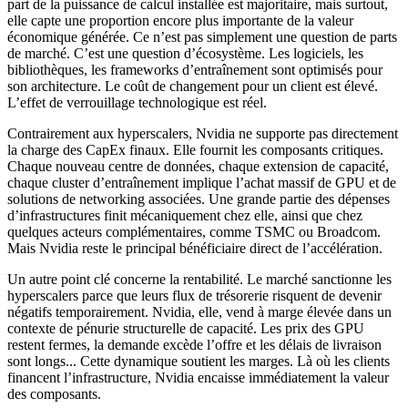
part de la puissance de calcul installée est majoritaire, mais surtout,
elle capte une proportion encore plus importante de la valeur
économique générée. Ce n’est pas simplement une question de parts
de marché. C’est une question d’écosystème. Les logiciels, les
bibliothèques, les
frameworks
d’entraînement sont optimisés pour
son architecture. Le coût de changement pour un client est élevé.
L’effet de verrouillage technologique est réel.
Contrairement aux
hyperscalers
, Nvidia ne supporte pas directement
la charge des CapEx finaux. Elle fournit les composants critiques.
Chaque nouveau centre de données, chaque extension de capacité,
chaque
cluster
d’entraînement implique l’achat massif de GPU et de
solutions de
networking
associées. Une grande partie des dépenses
d’infrastructures finit mécaniquement chez elle, ainsi que chez
quelques acteurs complémentaires, comme TSMC ou Broadcom.
Mais Nvidia reste le principal bénéficiaire direct de l’accélération.
Un autre point clé concerne la rentabilité. Le marché sanctionne les
hyperscalers
parce que leurs flux de trésorerie risquent de devenir
négatifs temporairement. Nvidia, elle, vend à marge élevée dans un
contexte de pénurie structurelle de capacité. Les prix des GPU
restent fermes, la demande excède l’offre et les délais de livraison
sont longs... Cette dynamique soutient les marges. Là où les clients
financent l’infrastructure, Nvidia encaisse immédiatement la valeur
des composants.