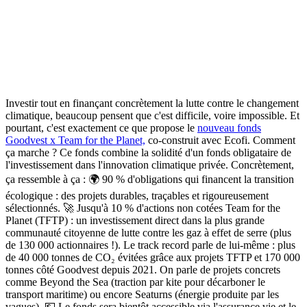
Investir tout en finançant concrètement la lutte contre le changement
climatique
, beaucoup pensent que c'est difficile, voire impossible. Et
pourtant,
c'est exactement ce que propose le
nouveau fonds
Goodvest x Team for the Planet,
co-construit avec Ecofi.
Comment
ça marche ? Ce fonds combine la solidité d'un fonds obligataire de
l'investissement dans l'innovation climatique privée. Concrètement,
ça ressemble à ça : 🌍
90 % d'obligations qui financent la transition
écologique : des projets durables, traçables et rigoureusement
sélectionnés.
🚀
Jusqu'à 10 % d'actions non cotées Team for the
Planet (TFTP) :
un investissement direct dans la plus grande
communauté citoyenne de lutte contre les gaz à effet de serre (plus
de 130 000 actionnaires !). Le
track record
parle de lui-même :
plus
de 40 000 tonnes de CO₂ évitées grâce aux projets TFTP et 170 000
tonnes côté Goodvest depuis 2021.
On parle de projets concrets
comme Beyond the Sea (traction par kite pour décarboner le
transport maritime) ou encore Seaturns (énergie produite par les
vagues). 💶
Le fonds sera bientôt accessible via l'assurance vie et le