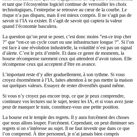
et tant que l’écosystème logiciel continue de verrouiller les choix
technologiques, l’entreprise se retrouve au cœur de la courbe. Le
risque n’a pas disparu, mais il est mieux compris. Il ne s’agit pas de
savoir si l’IA va exister. Il s’agit de savoir qui captera la valeur
quand l’économie basculera.
La question qu’on peut se poser, c’est donc moins ”est-ce trop cher
?” que “est-ce un cycle court ou une infrastructure longue ?”. Si l’on
est face à une révolution industrielle, la volatilité n’est pas un signal
d’alerte. C’est le prix d’entrée. Et dans ce genre de moments, la
bourse récompense rarement ceux qui attendent d’avoir raison. Elle
récompense ceux qui acceptent d’être en avance.
L’important reste d’y aller graduellement, à son rythme. Si vous
croyez énormément à l’IA, faites attention à ne pas mettre la maison
sur quelques valeurs. Essayez de rester diversifiés quand même.
Si vous n’y croyez pas encore trop, ce que je peux comprendre,
continuez vos lectures sur le sujet, testez les IA, et si vous avez juste
peur de manquer le train, constituez-vous une petite position.
La bourse est le temple des regrets. Il y aura forcément des choses
que nous allons louper. Forcément. Cependant, on peut diminuer ses
regrets si on s’intéresse au sujet. Il ne faut investir que dans ce que
l’on comprend. À titre personnel, je n’ai jamais bien compris