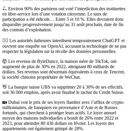
🛴 Environ 90% des parisiens ont voté l’interdiction des trottinettes
en libre-service lors d’une votation citoyenne. Le taux de
participation a été ridicule… Entre 5 et 10 %. Elles devraient donc
disparaître progressivement jusqu’au 31 août prochain, date de fin
des contrats d’exploitation.
🙅‍♀️ Les autorités italiennes interdisent temporairement ChatGPT et
ouvrent une enquête sur OpenAI, accusant la technologie de ne pas
respecter la législation sur la récolte des données personnelles.
🤯 Les revenus de ByteDance, la maison mère de TikTok, ont
augmenté de plus de 30% en 2022, atteignant 80 milliards de
dollars. Ses revenus sont désormais équivalents à ceux de Tencent,
la société chinoise propriétaire de WeChat.
👋 La banque suisse UBS va supprimer 20 à 30% de ses effectifs,
soit 36 000 emplois, après avoir finalisé le rachat du Credit Suisse.
🏡 Dubaï voit le prix de ses loyers flamber avec l’afflux de crypto-
millionnaires, de banquiers en provenance d’Asie et de Russes
fortunés, qui cherchent à protéger leurs actifs. Le loyer annuel
moyen des maisons individuelles a bondi de 26% entre 2022 et
2023, pour atteindre 80 436 dollars en février. Les loyers des
appartements ont également grimpé de 28%.