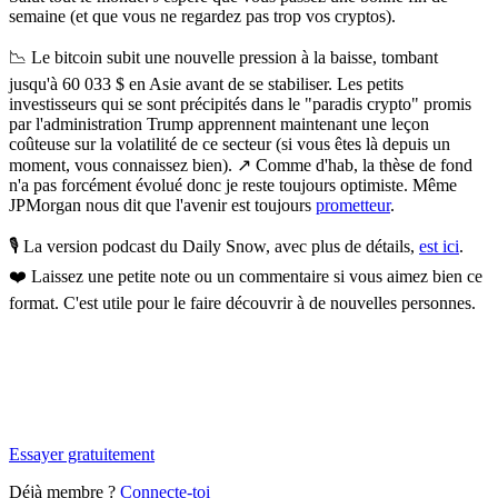
semaine (et que vous ne regardez pas trop vos cryptos).
📉
Le bitcoin subit une nouvelle pression à la baisse, tombant
jusqu'à 60 033 $ en Asie avant de se stabiliser.
Les petits
investisseurs qui se sont précipités dans le "paradis crypto" promis
par l'administration Trump apprennent maintenant une leçon
coûteuse sur la volatilité de ce secteur (si vous êtes là depuis un
moment, vous connaissez bien). ↗️ Comme d'hab, la thèse de fond
n'a pas forcément évolué donc je reste toujours optimiste. Même
JPMorgan nous dit que l'avenir est toujours
prometteur
.
🎙️ La version podcast du Daily Snow, avec plus de détails,
est ici
.
❤️
Laissez une petite note ou un commentaire si vous aimez bien ce
format. C'est utile pour le faire découvrir à de nouvelles personnes.
✨
Tu es à un flocon de débloquer cet article
Snowball Insights gratuit pendant 14 jours.
Essayer gratuitement
Déjà membre ?
Connecte-toi