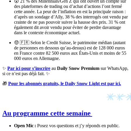
😲 21 % des Millennials/Gen Z qui ont ouvert un compte sur
des plateformes de trading ou d’achat d’actions l’ont fermé
cette année. La peur de l’inflation en est la principale raison :
d’après un sondage d’Ally, 38 % des interrogés ont vendu par
crainte de ne pas pouvoir suivre la hausse des prix. 31 % ont
également dit avoir vendu pour éviter de perdre davantage
dans le contexte économique actuel.
🤑 🇫🇷 Selon le Credit Suisse, le patrimoine médian (autant
de personnes en dessous qu’au-dessus) est de 128 000 euros
en France contre 82 500 euros aux États-Unis et moins de 55
000 euros en Allemagne.
✨
Par ici pour s’inscrire
au
Daily Snow Premium
sur WhatsApp,
si ce n’est pas déjà fait. ✨
🎁
Pour les abonnés gratuits, le Daily Snow Light est par ici.
Au programme cette semaine
Open Mic :
Posez vos questions et j’y réponds en public.