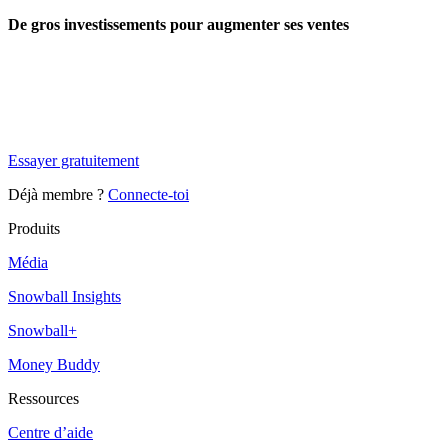
De gros investissements pour augmenter ses ventes
✨
Tu es à un flocon de débloquer cet article
Snowball Insights gratuit pendant 14 jours.
Essayer gratuitement
Déjà membre ?
Connecte-toi
Produits
Média
Snowball Insights
Snowball+
Money Buddy
Ressources
Centre d’aide