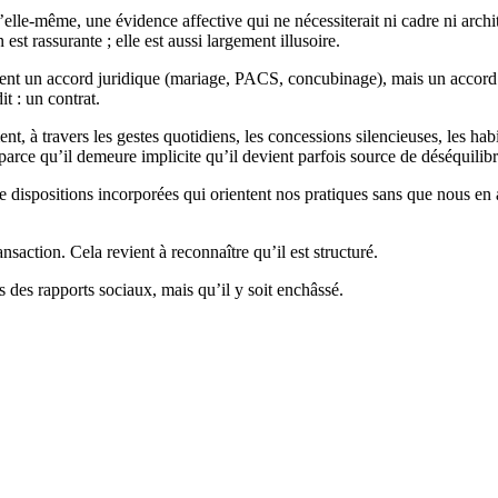
le-même, une évidence affective qui ne nécessiterait ni cadre ni archi
est rassurante ; elle est aussi largement illusoire.
nt un accord juridique (mariage, PACS, concubinage), mais un accord pl
t : un contrat.
t, à travers les gestes quotidiens, les concessions silencieuses, les habi
parce qu’il demeure implicite qu’il devient parfois source de déséquilibr
e dispositions incorporées qui orientent nos pratiques sans que nous e
saction. Cela revient à reconnaître qu’il est structuré.
rs des rapports sociaux, mais qu’il y soit enchâssé.