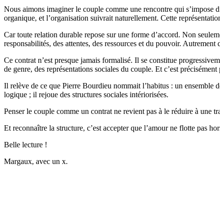
Nous aimons imaginer le couple comme une rencontre qui s’impose d’el
organique, et l’organisation suivrait naturellement. Cette représentation 
Car toute relation durable repose sur une forme d’accord. Non seuleme
responsabilités, des attentes, des ressources et du pouvoir. Autrement di
Ce contrat n’est presque jamais formalisé. Il se constitue progressivemen
de genre, des représentations sociales du couple. Et c’est précisément 
Il relève de ce que Pierre Bourdieu nommait l’habitus : un ensemble d
logique ; il rejoue des structures sociales intériorisées.
Penser le couple comme un contrat ne revient pas à le réduire à une tran
Et reconnaître la structure, c’est accepter que l’amour ne flotte pas ho
Belle lecture !
Margaux, avec un x.
✨
Tu es à un flocon de débloquer cet article
Snowball+ gratuit pendant 14 jours.