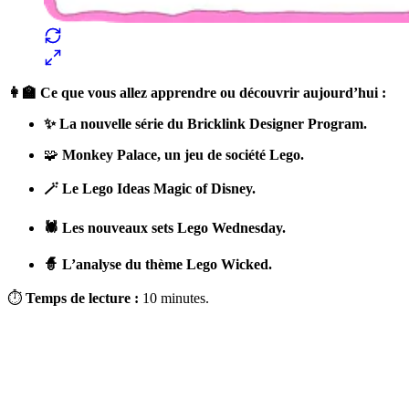
👩‍🏫 Ce que vous allez apprendre ou découvrir aujourd’hui :
✨ La nouvelle série du Bricklink Designer Program.
🧩
Monkey Palace, un jeu de société Lego.
🪄 Le
Lego Ideas Magic of Disney.
🕷️ Les nouveaux sets Lego Wednesday.
🧙 L’analyse du thème Lego Wicked.
⏱
Temps de lecture :
10 minutes.
✨
Tu es à un flocon de débloquer cet article
Snowball+ gratuit pendant 14 jours.