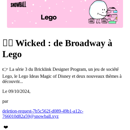
🧙‍♀️ Wicked : de Broadway à
Lego
👉 La série 3 du Bricklink Designer Program, un jeu de société
Lego, le Lego Ideas Magic of Disney et deux nouveaux thèmes à
découvrir...
Le 09/10/2024
,
par
deletion-request-7b5c562f-d089-49b1-a12c-
766010d82a59@snowball.xyz
❤️