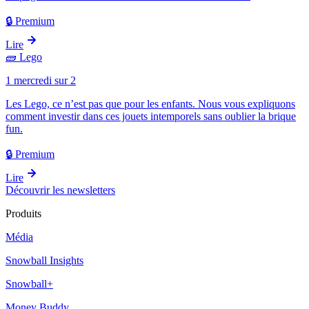
🔒 Premium
Lire
🧱
Lego
1 mercredi sur 2
Les Lego, ce n’est pas que pour les enfants. Nous vous expliquons
comment investir dans ces jouets intemporels sans oublier la brique
fun.
🔒 Premium
Lire
Découvrir les newsletters
Produits
Média
Snowball Insights
Snowball+
Money Buddy