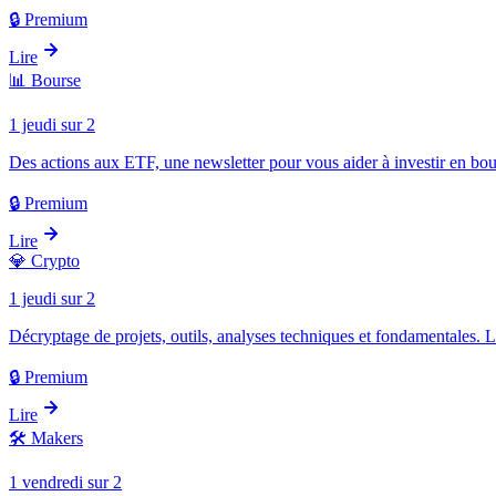
🔒 Premium
Lire
📊
Bourse
1 jeudi sur 2
Des actions aux ETF, une newsletter pour vous aider à investir en bou
🔒 Premium
Lire
💎
Crypto
1 jeudi sur 2
Décryptage de projets, outils, analyses techniques et fondamentales. 
🔒 Premium
Lire
🛠️
Makers
1 vendredi sur 2