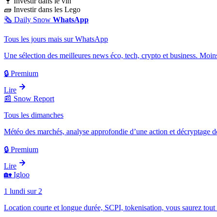
🍷
Investir dans le vin
🧱
Investir dans les Lego
🗞️
Daily Snow
WhatsApp
Tous les jours mais sur WhatsApp
Une sélection des meilleures news éco, tech, crypto et business. Moins
🔒 Premium
Lire
📰
Snow Report
Tous les dimanches
Météo des marchés, analyse approfondie d’une action et décryptage d
🔒 Premium
Lire
🏡
Igloo
1 lundi sur 2
Location courte et longue durée, SCPI, tokenisation, vous saurez tout 