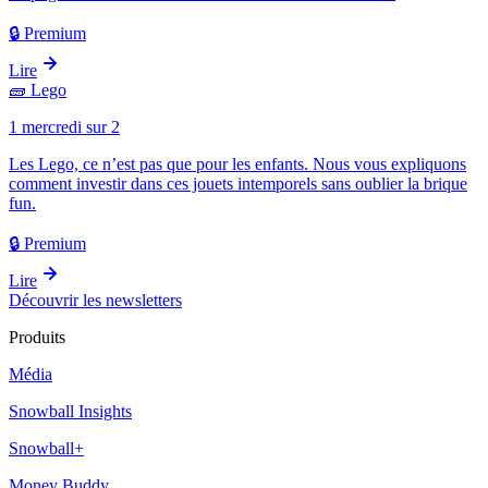
🔒 Premium
Lire
🧱
Lego
1 mercredi sur 2
Les Lego, ce n’est pas que pour les enfants. Nous vous expliquons
comment investir dans ces jouets intemporels sans oublier la brique
fun.
🔒 Premium
Lire
Découvrir les newsletters
Produits
Média
Snowball Insights
Snowball+
Money Buddy