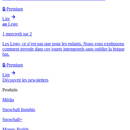
🔒 Premium
Lire
🧱
Lego
1 mercredi sur 2
Les Lego, ce n’est pas que pour les enfants. Nous vous expliquons
comment investir dans ces jouets intemporels sans oublier la brique
fun.
🔒 Premium
Lire
Découvrir les newsletters
Produits
Média
Snowball Insights
Snowball+
Money Buddy