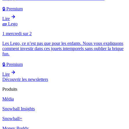
🔒 Premium
Lire
🧱
Lego
1 mercredi sur 2
Les Lego, ce n’est pas que pour les enfants. Nous vous expliquons
comment investir dans ces jouets intemporels sans oublier la brique
fun.
🔒 Premium
Lire
Découvrir les newsletters
Produits
Média
Snowball Insights
Snowball+
Money Buddy