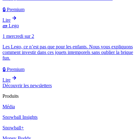
🔒 Premium
Lire
🧱
Lego
1 mercredi sur 2
Les Lego, ce n’est pas que pour les enfants. Nous vous expliquons
comment investir dans ces jouets intemporels sans oublier la brique
fun.
🔒 Premium
Lire
Découvrir les newsletters
Produits
Média
Snowball Insights
Snowball+
Money Buddy