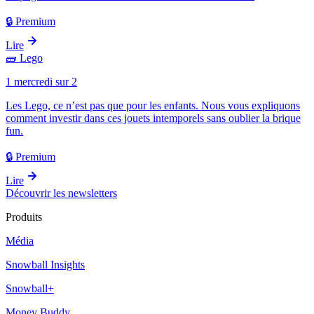
🔒 Premium
Lire
🧱
Lego
1 mercredi sur 2
Les Lego, ce n’est pas que pour les enfants. Nous vous expliquons
comment investir dans ces jouets intemporels sans oublier la brique
fun.
🔒 Premium
Lire
Découvrir les newsletters
Produits
Média
Snowball Insights
Snowball+
Money Buddy