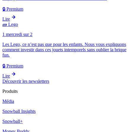
🔒 Premium
Lire
🧱
Lego
1 mercredi sur 2
Les Lego, ce n’est pas que pour les enfants. Nous vous expliquons
comment investir dans ces jouets intemporels sans oublier la brique
fun.
🔒 Premium
Lire
Découvrir les newsletters
Produits
Média
Snowball Insights
Snowball+
Money Buddy