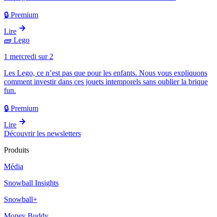
🔒 Premium
Lire
🧱
Lego
1 mercredi sur 2
Les Lego, ce n’est pas que pour les enfants. Nous vous expliquons
comment investir dans ces jouets intemporels sans oublier la brique
fun.
🔒 Premium
Lire
Découvrir les newsletters
Produits
Média
Snowball Insights
Snowball+
Money Buddy