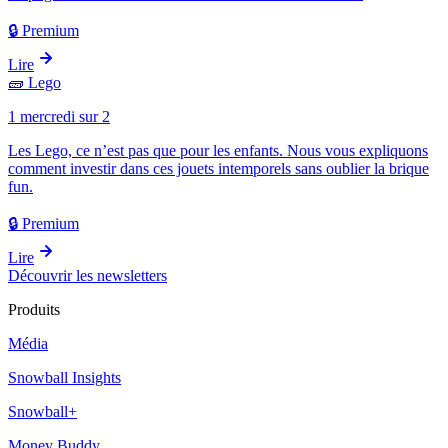
🔒 Premium
Lire
🧱
Lego
1 mercredi sur 2
Les Lego, ce n’est pas que pour les enfants. Nous vous expliquons
comment investir dans ces jouets intemporels sans oublier la brique
fun.
🔒 Premium
Lire
Découvrir les newsletters
Produits
Média
Snowball Insights
Snowball+
Money Buddy