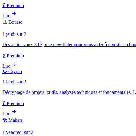
🔒 Premium
Lire
📊
Bourse
1 jeudi sur 2
Des actions aux ETF, une newsletter pour vous aider à investir en bou
🔒 Premium
Lire
💎
Crypto
1 jeudi sur 2
Décryptage de projets, outils, analyses techniques et fondamentales. 
🔒 Premium
Lire
🛠️
Makers
1 vendredi sur 2