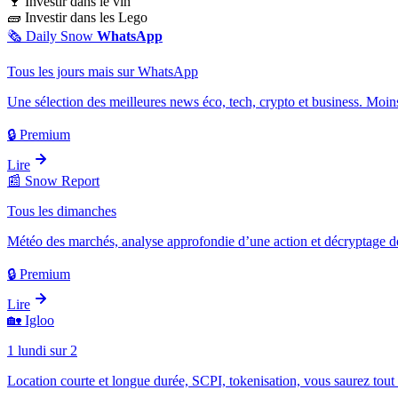
🍷
Investir dans le vin
🧱
Investir dans les Lego
🗞️
Daily Snow
WhatsApp
Tous les jours mais sur WhatsApp
Une sélection des meilleures news éco, tech, crypto et business. Moins
🔒 Premium
Lire
📰
Snow Report
Tous les dimanches
Météo des marchés, analyse approfondie d’une action et décryptage d
🔒 Premium
Lire
🏡
Igloo
1 lundi sur 2
Location courte et longue durée, SCPI, tokenisation, vous saurez tout 