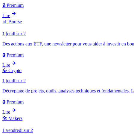
🔒 Premium
Lire
📊
Bourse
1 jeudi sur 2
Des actions aux ETF, une newsletter pour vous aider à investir en bou
🔒 Premium
Lire
💎
Crypto
1 jeudi sur 2
Décryptage de projets, outils, analyses techniques et fondamentales. 
🔒 Premium
Lire
🛠️
Makers
1 vendredi sur 2