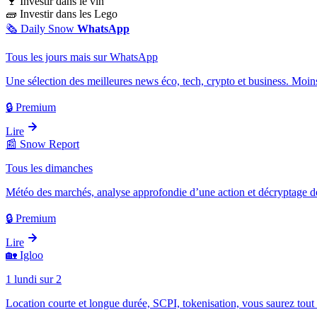
🍷
Investir dans le vin
🧱
Investir dans les Lego
🗞️
Daily Snow
WhatsApp
Tous les jours mais sur WhatsApp
Une sélection des meilleures news éco, tech, crypto et business. Moins
🔒 Premium
Lire
📰
Snow Report
Tous les dimanches
Météo des marchés, analyse approfondie d’une action et décryptage d
🔒 Premium
Lire
🏡
Igloo
1 lundi sur 2
Location courte et longue durée, SCPI, tokenisation, vous saurez tout 