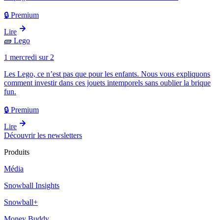
🔒 Premium
Lire
🧱
Lego
1 mercredi sur 2
Les Lego, ce n’est pas que pour les enfants. Nous vous expliquons
comment investir dans ces jouets intemporels sans oublier la brique
fun.
🔒 Premium
Lire
Découvrir les newsletters
Produits
Média
Snowball Insights
Snowball+
Money Buddy