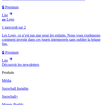
🔒 Premium
Lire
🧱
Lego
1 mercredi sur 2
Les Lego, ce n’est pas que pour les enfants. Nous vous expliquons
comment investir dans ces jouets intemporels sans oublier la brique
fun.
🔒 Premium
Lire
Découvrir les newsletters
Produits
Média
Snowball Insights
Snowball+
Money Buddy