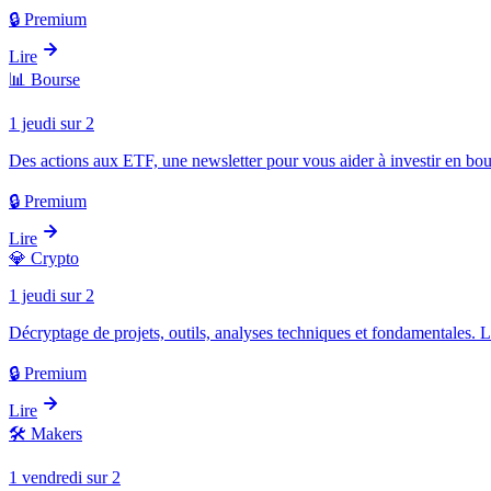
🔒 Premium
Lire
📊
Bourse
1 jeudi sur 2
Des actions aux ETF, une newsletter pour vous aider à investir en bou
🔒 Premium
Lire
💎
Crypto
1 jeudi sur 2
Décryptage de projets, outils, analyses techniques et fondamentales. 
🔒 Premium
Lire
🛠️
Makers
1 vendredi sur 2