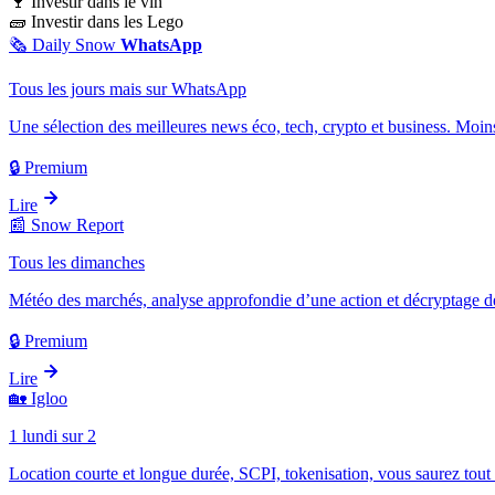
🍷
Investir dans le vin
🧱
Investir dans les Lego
🗞️
Daily Snow
WhatsApp
Tous les jours mais sur WhatsApp
Une sélection des meilleures news éco, tech, crypto et business. Moins
🔒 Premium
Lire
📰
Snow Report
Tous les dimanches
Météo des marchés, analyse approfondie d’une action et décryptage d
🔒 Premium
Lire
🏡
Igloo
1 lundi sur 2
Location courte et longue durée, SCPI, tokenisation, vous saurez tout 