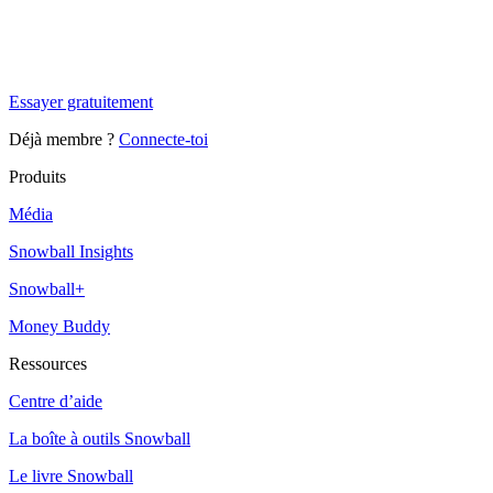
Tu es à un flocon de débloquer cet article
Snowball Insights gratuit pendant 14 jours.
Essayer gratuitement
Déjà membre ?
Connecte-toi
Produits
Média
Snowball Insights
Snowball+
Money Buddy
Ressources
Centre d’aide
La boîte à outils Snowball
Le livre Snowball