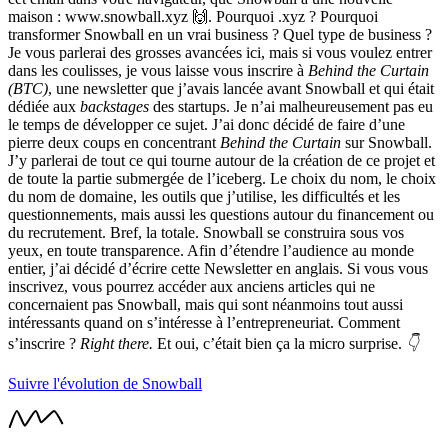
maison : www.snowball.xyz 🙌. Pourquoi .xyz ? Pourquoi
transformer Snowball en un vrai business ? Quel type de business ?
Je vous parlerai des grosses avancées ici, mais si vous voulez entrer
dans les coulisses, je vous laisse vous inscrire à
Behind the Curtain
(BTC)
, une newsletter que j’avais lancée avant Snowball et qui était
dédiée aux
backstages
des startups. Je n’ai malheureusement pas eu
le temps de développer ce sujet. J’ai donc décidé de faire d’une
pierre deux coups en concentrant
Behind the Curtain
sur Snowball.
J’y parlerai de tout ce qui tourne autour de la création de ce projet et
de toute la partie submergée de l’iceberg. Le choix du nom, le choix
du nom de domaine, les outils que j’utilise, les difficultés et les
questionnements, mais aussi les questions autour du financement ou
du recrutement. Bref, la totale. Snowball se construira sous vos
yeux, en toute transparence. Afin d’étendre l’audience au monde
entier, j’ai décidé d’écrire cette Newsletter en anglais. Si vous vous
inscrivez, vous pourrez accéder aux anciens articles qui ne
concernaient pas Snowball, mais qui sont néanmoins tout aussi
intéressants quand on s’intéresse à l’entrepreneuriat. Comment
s’inscrire ?
Right there.
Et oui, c’était bien ça la micro surprise.
👇
Suivre l'évolution de Snowball