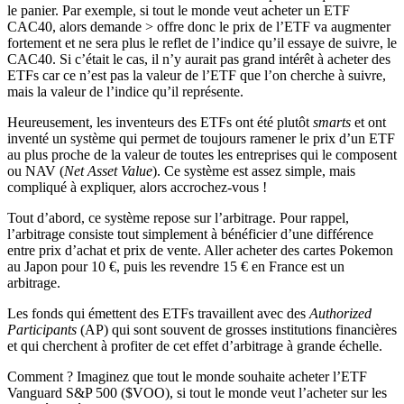
le panier. Par exemple, si tout le monde veut acheter un ETF
CAC40, alors demande > offre donc le prix de l’ETF va augmenter
fortement et ne sera plus le reflet de l’indice qu’il essaye de suivre, le
CAC40. Si c’était le cas, il n’y aurait pas grand intérêt à acheter des
ETFs car ce n’est pas la valeur de l’ETF que l’on cherche à suivre,
mais la valeur de l’indice qu’il représente.
Heureusement, les inventeurs des ETFs ont été plutôt
smarts
et ont
inventé un système qui permet de toujours ramener le prix d’un ETF
au plus proche de la valeur de toutes les entreprises qui le composent
ou NAV (
Net Asset Value
). Ce système est assez simple, mais
compliqué à expliquer, alors accrochez-vous !
Tout d’abord, ce système repose sur l’arbitrage. Pour rappel,
l’arbitrage consiste tout simplement à bénéficier d’une différence
entre prix d’achat et prix de vente. Aller acheter des cartes Pokemon
au Japon pour 10 €, puis les revendre 15 € en France est un
arbitrage.
Les fonds qui émettent des ETFs travaillent avec des
Authorized
Participants
(AP) qui sont souvent de grosses institutions financières
et qui cherchent à profiter de cet effet d’arbitrage à grande échelle.
Comment ? Imaginez que tout le monde souhaite acheter l’ETF
Vanguard S&P 500 ($VOO), si tout le monde veut l’acheter sur les