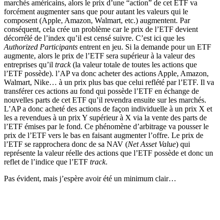
marchés américains, alors le prix d’une “action” de cet ETF va
forcément augmenter sans que pour autant les valeurs qui le
composent (Apple, Amazon, Walmart, etc.) augmentent. Par
conséquent, cela crée un problème car le prix de l’ETF devient
décorrélé de l’index qu’il est censé suivre. C’est ici que les
Authorized Participants
entrent en jeu. Si la demande pour un ETF
augmente, alors le prix de l’ETF sera supérieur à la valeur des
entreprises qu’il
track
(la valeur totale de toutes les actions que
l’ETF possède). l’AP va donc acheter des actions Apple, Amazon,
Walmart, Nike… à un prix plus bas que celui reflété par l’ETF. Il va
transférer ces actions au fond qui possède l’ETF en échange de
nouvelles parts de cet ETF qu’il revendra ensuite sur les marchés.
L’AP a donc acheté des actions de façon individuelle à un prix X et
les a revendues à un prix Y supérieur à X via la vente des parts de
l’ETF émises par le fond. Ce phénomène d’arbitrage va pousser le
prix de l’ETF vers le bas en faisant augmenter l’offre. Le prix de
l’ETF se rapprochera donc de sa NAV (
Net Asset Value
) qui
représente la valeur réelle des actions que l’ETF possède et donc un
reflet de l’indice que l’ETF
track
.
Pas évident, mais j’espère avoir été un minimum clair…