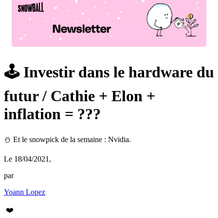
🕹 Investir dans le hardware du
futur / Cathie + Elon +
inflation = ???
⛄️ Et le snowpick de la semaine : Nvidia.
Le 18/04/2021
,
par
Yoann Lopez
❤️