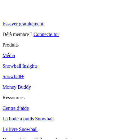
Tu es à un flocon de débloquer cet article
Snowball Insights gratuit pendant 14 jours.
Essayer gratuitement
Déjà membre ?
Connecte-toi
Produits
Média
Snowball Insights
Snowball+
Money Buddy
Ressources
Centre d’aide
La boîte à outils Snowball
Le livre Snowball