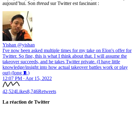
aujourd’hui. Son
thread
sur Twitter est fascinant :
Yishan
@yishan
I've now been asked multiple times for my take on Elon's offer for
Twitter. So fine, this is what I think about that. I will assume the
takeover succeeds, and he takes Twitter private. (I have little
knowledge/insight into how actual takeover battles work or play
out) (long 🧵)
12:07 PM ∙ Apr 15, 2022
42,524
Likes
8,746
Retweets
La réaction de Twitter
✨
Tu es à un flocon de débloquer cet article
Snowball Insights gratuit pendant 14 jours.