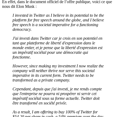
En effet, dans le document officiel de l’offre publique, voici ce que
nous dit Elon Musk :
I invested in Twitter as I believe in its potential to be the
platform for free speech around the globe, and I believe
free speech is a societal imperative for a functioning
democracy.
J'ai investi dans Twitter car je crois en son potentiel en
tant que plateforme de liberté d'expression dans le
monde entier, et je pense que la liberté d'expression est
un impératif sociétal pour une démocratie qui
fonctionne.
However, since making my investment I now realize the
company will neither thrive nor serve this societal
imperative in its current form. Twitter needs to be
transformed as a private company.
Cependant, depuis que j'ai investi, je me rends compte
que l'entreprise ne pourra ni prospérer ni servir cet
impératif sociétal sous sa forme actuelle. Twitter doit
être transformé en société privée.
As a result, I am offering to buy 100% of Twitter for
$54.20 per share in cash, a 54% premium over the day