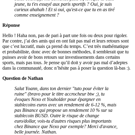
jeune, tu t'es essayé aux paris sportifs ? Oui, je suis
curieux ahahah ! Et si oui, qu'est-ce que tu en as tiré
comme enseignement ?
Réponse
Hello ! Haha non, pas de pari à part une fois ou deux pour rigoler.
Par contre, j’ai des amis qui en ont fait pas mal et leurs retours sont
que c’est lucratif, mais ça prend du temps. C’est très mathématique
et probabiliste, donc avec de bonnes méthodes, il semblerait que tu
puisses avoir de bons retours sur investissements dans certains
sports, mais pas tous. Je pense qu’il doit y avoir pas mal d’adeptes
dans la communauté, donc n’hésite pas à poser la question là-bas :).
Question de Nathan
Salut Yoann, dans ton dernier "tuto pour éviter la
ruine" (bravo pour le titre accrocheur btw ;), tu
évoques Nexo et Youholder pour épargner en
stablecoins euros avec un rendement de 6-12 %, mais
pas Binance qui propose un rendement 10 % sur sa
stablecoin BUSD. Outre le risque de change
euro/dollar, vois-tu d'autres risques plus importants
chez Binance que Nexo par exemple? Merci d'avance,
belle journée. Nathan.