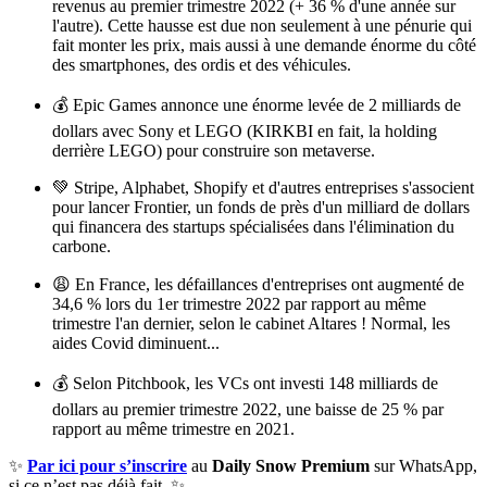
revenus au premier trimestre 2022 (+ 36 % d'une année sur
l'autre). Cette hausse est due non seulement à une pénurie qui
fait monter les prix, mais aussi à une demande énorme du côté
des smartphones, des ordis et des véhicules.
💰 Epic Games annonce une énorme levée de 2 milliards de
dollars avec Sony et LEGO (KIRKBI en fait, la holding
derrière LEGO) pour construire son metaverse.
💚 Stripe, Alphabet, Shopify et d'autres entreprises s'associent
pour lancer Frontier, un fonds de près d'un milliard de dollars
qui financera des startups spécialisées dans l'élimination du
carbone.
😩 En France, les défaillances d'entreprises ont augmenté de
34,6 % lors du 1er trimestre 2022 par rapport au même
trimestre l'an dernier, selon le cabinet Altares ! Normal, les
aides Covid diminuent...
💰 Selon Pitchbook, les VCs ont investi 148 milliards de
dollars au premier trimestre 2022, une baisse de 25 % par
rapport au même trimestre en 2021.
✨
Par ici pour s’inscrire
au
Daily Snow Premium
sur WhatsApp,
si ce n’est pas déjà fait. ✨