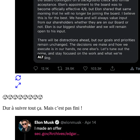
🥵🥵🥵🥵🥵🥵🥵🥵
Dur à suivre tout ça. Mais c’est pas fini !