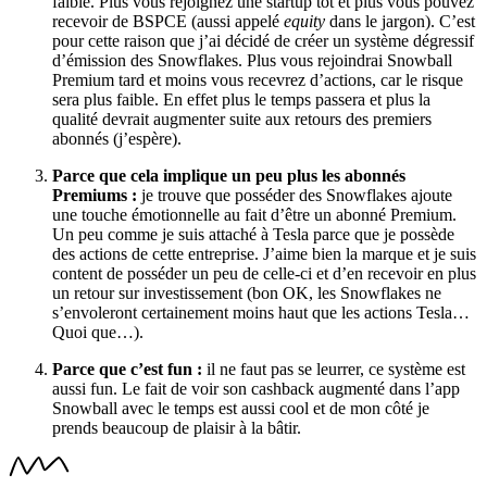
faible. Plus vous rejoignez une startup tôt et plus vous pouvez
recevoir de BSPCE (aussi appelé
equity
dans le jargon). C’est
pour cette raison que j’ai décidé de créer un système dégressif
d’émission des Snowflakes. Plus vous rejoindrai Snowball
Premium tard et moins vous recevrez d’actions, car le risque
sera plus faible. En effet plus le temps passera et plus la
qualité devrait augmenter suite aux retours des premiers
abonnés (j’espère).
Parce que cela implique un peu plus les abonnés
Premiums :
je trouve que posséder des Snowflakes ajoute
une touche émotionnelle au fait d’être un abonné Premium.
Un peu comme je suis attaché à Tesla parce que je possède
des actions de cette entreprise. J’aime bien la marque et je suis
content de posséder un peu de celle-ci et d’en recevoir en plus
un retour sur investissement (bon OK, les Snowflakes ne
s’envoleront certainement moins haut que les actions Tesla…
Quoi que…).
Parce que c’est fun :
il ne faut pas se leurrer, ce système est
aussi fun. Le fait de voir son cashback augmenté dans l’app
Snowball avec le temps est aussi cool et de mon côté je
prends beaucoup de plaisir à la bâtir.