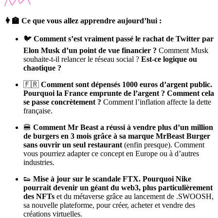
👩‍🏫 Ce que vous allez apprendre aujourd’hui :
🐦
Comment s’est vraiment passé le rachat de Twitter par
Elon Musk d’un point de vue financier ?
Comment Musk
souhaite-t-il relancer le réseau social ?
Est-ce logique ou
chaotique ?
🇫🇷
Comment sont dépensés 1000 euros d’argent public.
Pourquoi la France emprunte de l’argent ? Comment cela
se passe concrètement ?
Comment l’inflation affecte la dette
française.
🍔
Comment Mr Beast a réussi à vendre plus d’un million
de burgers en 3 mois grâce à sa marque MrBeast Burger
sans ouvrir un seul restaurant
(enfin presque). Comment
vous pourriez adapter ce concept en Europe ou à d’autres
industries.
👟
Mise à jour sur le scandale FTX. Pourquoi Nike
pourrait devenir un géant du web3, plus particulièrement
des NFTs
et du métaverse grâce au lancement de .SWOOSH,
sa nouvelle plateforme, pour créer, acheter et vendre des
créations virtuelles.