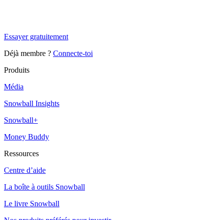
Tu es à un flocon de débloquer cet article
Snowball Insights gratuit pendant 14 jours.
Essayer gratuitement
Déjà membre ?
Connecte-toi
Produits
Média
Snowball Insights
Snowball+
Money Buddy
Ressources
Centre d’aide
La boîte à outils Snowball
Le livre Snowball