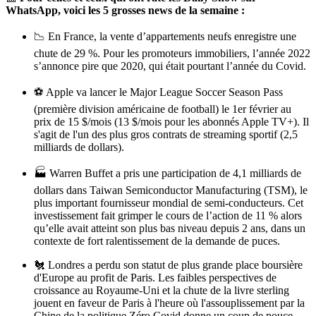
WhatsApp, voici les 5 grosses news de la semaine :
📉 En France, la vente d’appartements neufs enregistre une
chute de 29 %. Pour les promoteurs immobiliers, l’année 2022
s’annonce pire que 2020, qui était pourtant l’année du Covid.
⚽️ Apple va lancer le Major League Soccer Season Pass
(première division américaine de football) le 1er février au
prix de 15 $/mois (13 $/mois pour les abonnés Apple TV+). Il
s'agit de l'un des plus gros contrats de streaming sportif (2,5
milliards de dollars).
🏭 Warren Buffet a pris une participation de 4,1 milliards de
dollars dans Taiwan Semiconductor Manufacturing (TSM), le
plus important fournisseur mondial de semi-conducteurs. Cet
investissement fait grimper le cours de l’action de 11 % alors
qu’elle avait atteint son plus bas niveau depuis 2 ans, dans un
contexte de fort ralentissement de la demande de puces.
🐔 Londres a perdu son statut de plus grande place boursière
d'Europe au profit de Paris. Les faibles perspectives de
croissance au Royaume-Uni et la chute de la livre sterling
jouent en faveur de Paris à l'heure où l'assouplissement par la
Chine de la politique Zéro Covid donne un coup de pouce