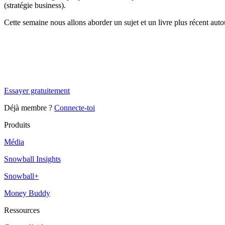
(stratégie business).
Cette semaine nous allons aborder un sujet et un livre plus récent aut
✨
Tu es à un flocon de débloquer cet article
Snowball Insights gratuit pendant 14 jours.
Essayer gratuitement
Déjà membre ?
Connecte-toi
Produits
Média
Snowball Insights
Snowball+
Money Buddy
Ressources