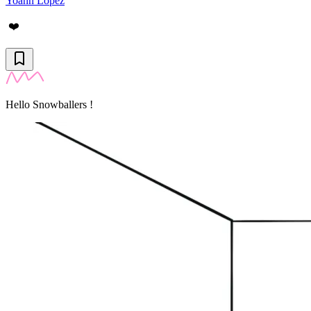
Yoann Lopez
❤️
Hello Snowballers !