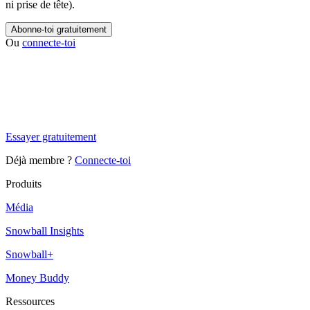
ni prise de tête).
Abonne-toi gratuitement
Ou
connecte-toi
✨
Tu es à un flocon de débloquer cet article
Snowball Insights gratuit pendant 14 jours.
Essayer gratuitement
Déjà membre ?
Connecte-toi
Produits
Média
Snowball Insights
Snowball+
Money Buddy
Ressources