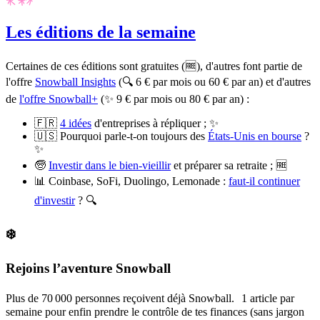
Les éditions de la semaine
Certaines de ces éditions sont gratuites (🆓), d'autres font partie de
l'offre
Snowball Insights
(🔍 6 € par mois ou 60 € par an) et d'autres
de
l'offre Snowball+
(✨ 9 € par mois ou 80 € par an) :
🇫🇷
4 idées
d'entreprises à répliquer ; ✨
🇺🇸 Pourquoi parle-t-on toujours des
États-Unis en bourse
?
✨
🧓
Investir dans le bien-vieillir
et préparer sa retraite ; 🆓
📊 Coinbase, SoFi, Duolingo, Lemonade :
faut-il continuer
d'investir
? 🔍
❄️
Rejoins l’aventure Snowball
Plus de 70 000 personnes reçoivent déjà Snowball. 1 article par
semaine pour enfin prendre le contrôle de tes finances (sans jargon