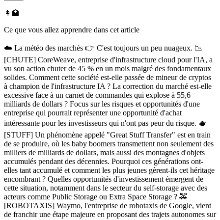
👩‍🏫
Ce que vous allez apprendre dans cet article
☁️ La météo des marchés 👉 C'est toujours un peu nuageux. 📉
[CHUTE] CoreWeave, entreprise d'infrastructure cloud pour l'IA, a
vu son action chuter de 45 % en un mois malgré des fondamentaux
solides. Comment cette société est-elle passée de mineur de cryptos
à champion de l'infrastructure IA ? La correction du marché est-elle
excessive face à un carnet de commandes qui explose à 55,6
milliards de dollars ? Focus sur les risques et opportunités d'une
entreprise qui pourrait représenter une opportunité d'achat
intéressante pour les investisseurs qui n'ont pas peur du risque. 🫖
[STUFF] Un phénomène appelé "Great Stuff Transfer" est en train
de se produire, où les baby boomers transmettent non seulement des
milliers de milliards de dollars, mais aussi des montagnes d'objets
accumulés pendant des décennies. Pourquoi ces générations ont-
elles tant accumulé et comment les plus jeunes gèrent-ils cet héritage
encombrant ? Quelles opportunités d'investissement émergent de
cette situation, notamment dans le secteur du self-storage avec des
acteurs comme Public Storage ou Extra Space Storage ? 🚕
[ROBOTAXIS] Waymo, l'entreprise de robotaxis de Google, vient
de franchir une étape majeure en proposant des trajets autonomes sur