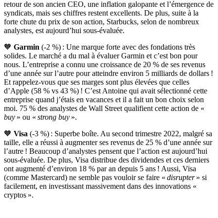
retour de son ancien CEO, une inflation galopante et l’émergence de
syndicats, mais ses chiffres restent excellents. De plus, suite à la
forte chute du prix de son action, Starbucks, selon de nombreux
analystes, est aujourd’hui sous-évaluée.
🧡
Garmin
(-2 %) : Une marque forte avec des fondations très
solides. Le marché a du mal à évaluer Garmin et c’est bon pour
nous. L’entreprise a connu une croissance de 20 % de ses revenus
d’une année sur l’autre pour atteindre environ 5 milliards de dollars !
Et rappelez-vous que ses marges sont plus élevées que celles
d’Apple (58 % vs 43 %) ! C’est Antoine qui avait sélectionné cette
entreprise quand j’étais en vacances et il a fait un bon choix selon
moi. 75 % des analystes de Wall Street qualifient cette action de «
buy
» ou «
strong buy
».
🧡
Visa
(-3 %) : Superbe boîte. Au second trimestre 2022, malgré sa
taille, elle a réussi à augmenter ses revenus de 25 % d’une année sur
l’autre ! Beaucoup d’analystes pensent que l’action est aujourd’hui
sous-évaluée. De plus, Visa distribue des dividendes et ces derniers
ont augmenté d’environ 18 % par an depuis 5 ans ! Aussi, Visa
(comme Mastercard) ne semble pas vouloir se faire «
disrupter
» si
facilement, en investissant massivement dans des innovations «
cryptos ».
✨