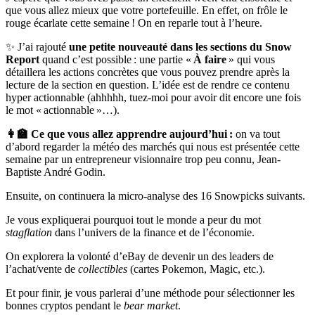
que vous allez mieux que votre portefeuille. En effet, on frôle le
rouge écarlate cette semaine ! On en reparle tout à l’heure.
✨ J’ai rajouté
une petite nouveauté dans les sections du Snow
Report
quand c’est possible : une partie «
À faire
» qui vous
détaillera les actions concrètes que vous pouvez prendre après la
lecture de la section en question. L’idée est de rendre ce contenu
hyper actionnable (ahhhhh, tuez-moi pour avoir dit encore une fois
le mot « actionnable »…).
👩‍🏫 Ce que vous allez apprendre aujourd’hui :
on va tout
d’abord regarder la météo des marchés qui nous est présentée cette
semaine par un entrepreneur visionnaire trop peu connu, Jean-
Baptiste André Godin.
Ensuite, on continuera la micro-analyse des 16 Snowpicks suivants.
Je vous expliquerai pourquoi tout le monde a peur du mot
stagflation
dans l’univers de la finance et de l’économie.
On explorera la volonté d’eBay de devenir un des leaders de
l’achat/vente de
collectibles
(cartes Pokemon, Magic, etc.).
Et pour finir, je vous parlerai d’une méthode pour sélectionner les
bonnes cryptos pendant le
bear market
.