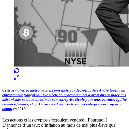
Cette semaine, la météo vous est présentée par Jean-Baptiste André Godin, un
entrepreneur français du 19e siècle et un des premiers à avoir mis en place des
mécanismes sociaux au sein de son entreprise (école pour tous, retraite, égalité
hommes/femmes, etc.).
J’avais écrit un article sur cet entrepreneur trop peu
connu
en 2019.
Les actions et les cryptos s’écroulent vendredi. Pourquoi ?
L’annonce d’un taux d’inflation au mois de mai plus élevé que