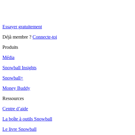
Tu es à un flocon de débloquer cet article
Snowball Insights gratuit pendant 14 jours.
Essayer gratuitement
Déjà membre ?
Connecte-toi
Produits
Média
Snowball Insights
Snowball+
Money Buddy
Ressources
Centre d’aide
La boîte à outils Snowball
Le livre Snowball